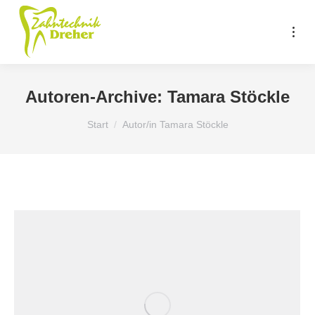
Autoren-Archive:
Tamara Stöckle
Sie befinden sich hier:
Start
Autor/in Tamara Stöckle